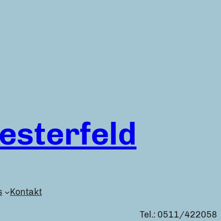
sterfeld
s
Kontakt
Tel.: 0511/422058